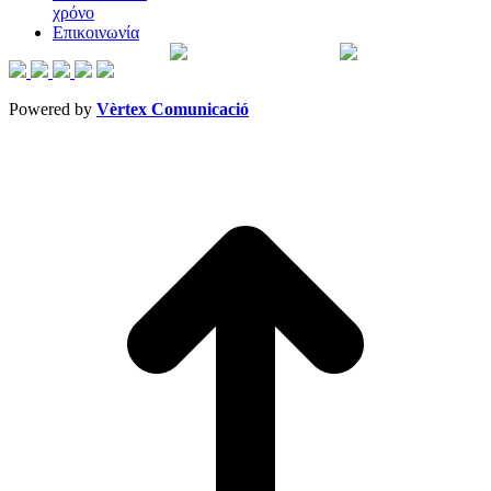
χρόνο
Επικοινωνία
Powered by
Vèrtex Comunicació
t
T