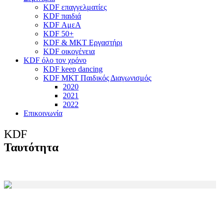
KDF επαγγελματίες
KDF παιδιά
KDF ΑμεΑ
KDF 50+
KDF & MKT Εργαστήρι
KDF οικογένεια
KDF όλο τον χρόνο
KDF keep dancing
KDF ΜΚΤ Παιδικός Διαγωνισμός
2020
2021
2022
Επικοινωνία
KDF
Ταυτότητα