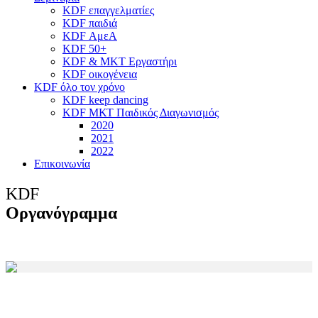
KDF επαγγελματίες
KDF παιδιά
KDF ΑμεΑ
KDF 50+
KDF & MKT Εργαστήρι
KDF οικογένεια
KDF όλο τον χρόνο
KDF keep dancing
KDF ΜΚΤ Παιδικός Διαγωνισμός
2020
2021
2022
Επικοινωνία
KDF
Οργανόγραμμα