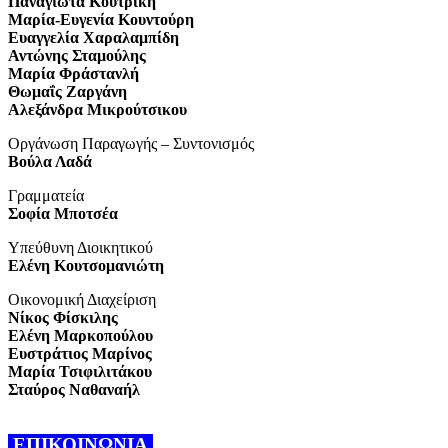
Παναγιώτα Κουτρίκη
Μαρία-Ευγενία Κουντούρη
Ευαγγελία Χαραλαμπίδη
Αντώνης Σταμούλης
Μαρία Φράστανλή
Θωμαΐς Ζαργάνη
Αλεξάνδρα Μικρούτσικου
Οργάνωση Παραγωγής – Συντονισμός
Βούλα Λαδά
Γραμματεία
Σοφία Μποτσέα
Υπεύθυνη Διοικητικού
Ελένη Κουτσομανιώτη
Οικονομική Διαχείριση
Νίκος Φίσκιλης
Ελένη Μαρκοπούλου
Ευστράτιος Μαρίνος
Μαρία Τσιφιλιτάκου
Σταύρος Ναθαναήλ
ΕΠΙΚΟΙΝΩΝΙΑ