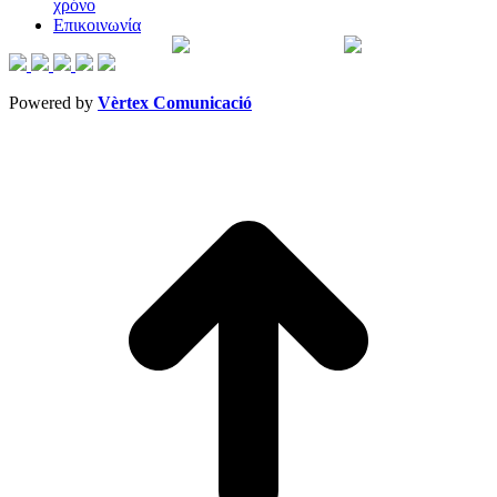
χρόνο
Επικοινωνία
Powered by
Vèrtex Comunicació
t
T