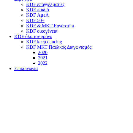
KDF επαγγελματίες
KDF παιδιά
KDF ΑμεΑ
KDF 50+
KDF & MKT Εργαστήρι
KDF οικογένεια
KDF όλο τον χρόνο
KDF keep dancing
KDF ΜΚΤ Παιδικός Διαγωνισμός
2020
2021
2022
Επικοινωνία
Προηγούμενα Φεστιβάλ