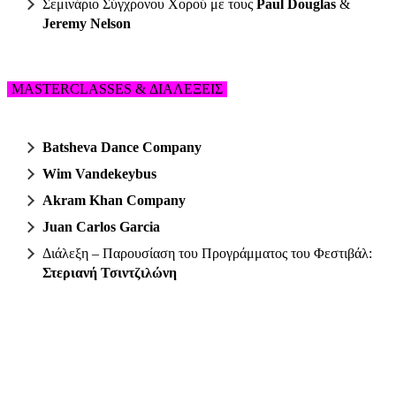
Σεμινάριο Σύγχρονου Χορού με τους
Paul Douglas
&
Jeremy Nelson
MASTERCLASSES & ΔΙΑΛΕΞΕΙΣ
Batsheva Dance Company
Wim Vandekeybus
Akram Khan Company
Juan Carlos Garcia
Διάλεξη – Παρουσίαση του Προγράμματος του Φεστιβάλ:
Στεριανή Τσιντζιλώνη