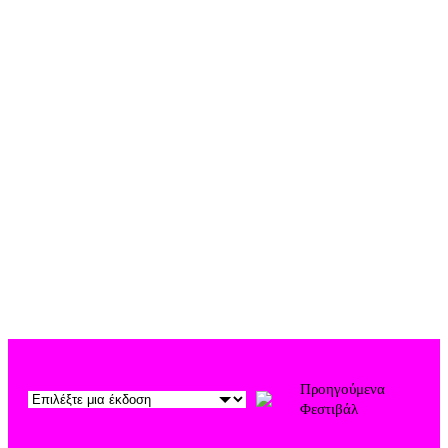
ξένους χορευτές,
χορογράφους και
δασκάλους του χορού
Προηγούμενα
Φεστιβάλ