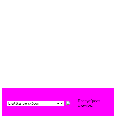
ξένους χορευτές,
χορογράφους και
δασκάλους του χορού
Προηγούμενα
Φεστιβάλ