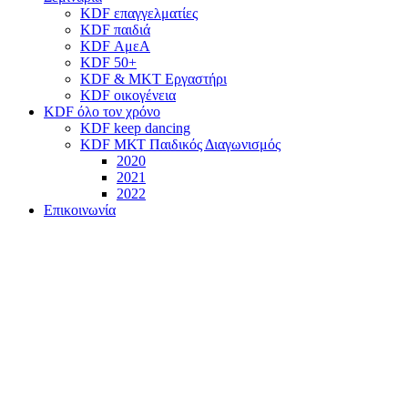
KDF επαγγελματίες
KDF παιδιά
KDF ΑμεΑ
KDF 50+
KDF & MKT Εργαστήρι
KDF οικογένεια
KDF όλο τον χρόνο
KDF keep dancing
KDF ΜΚΤ Παιδικός Διαγωνισμός
2020
2021
2022
Επικοινωνία
Προηγούμενα Φεστιβάλ