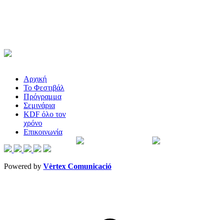
Αρχική
Το Φεστιβάλ
Πρόγραμμα
Σεμινάρια
KDF όλο τον
χρόνο
Επικοινωνία
Powered by
Vèrtex Comunicació
t
T